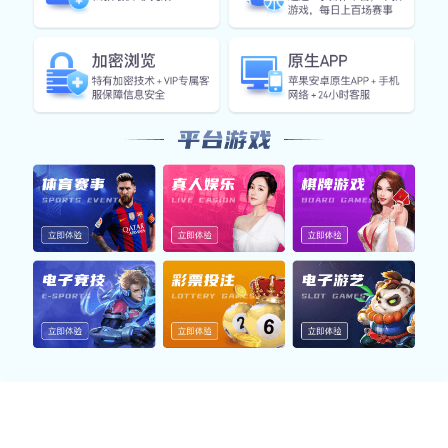
士普遍认为他的要求超出了俱乐部目前能够承受的范
围。这种情况并非个例，在当今足球界，高水平球员
频繁转会导致市场价格暴涨，造成许多俱乐部面临财
政压力。
此外，虽然厄兹詹希望获得高额年薪，但也必须考虑
到经济现实。尤其是在疫情后，很多俱乐部都需要重
新审视自己的财务健康状况。因此，即便是顶级球
星，其薪资需求也需与俱乐部实际条件相结合进行评
估。
2、贝西克塔斯财务状况
作为土耳其超级联赛的一支传统强队，贝西克塔斯近
年来在经济方面遭遇了一些挑战。尽管球队历史悠久
且拥有庞大的支持者基础，但由于各种因素影响，其