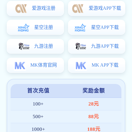
首页
/
体育热讯
/ 正文
2026-06-08 01:15
111 次阅读
土媒报道厄兹詹薪资要求高企贝西克塔斯
认为难以接受
近日，土耳其媒体报道了贝西克塔斯俱乐部与球员厄
兹詹之间的薪资谈判问题，引发了广泛关注。根据报
道，厄兹詹对薪资的要求较高，而贝西克塔斯则认为
这一薪资水平难以接受。这一事件不仅涉及到球员个
人的职业生涯选择，也反映出当前足球市场中薪资结
构的复杂性及俱乐部在面对高昂薪资时所面临的压