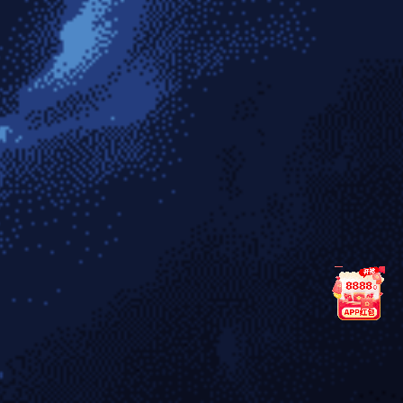
新星，其身价自然也不菲。然而，相比于其
资金状况日趋紧张的利物浦来说，是一个相
都对这位小将表示了浓厚兴趣。在竞争日益
免错失这一宝贵机会。合理制定转会策略，
预算限制，这无疑是至关重要的一环。
近年来成功的重要因素之一。通过与青训系
助于球队长期发展并保持竞争力，为未来建
浦阵容深度，并提升整体实力。他不仅能立
，从而获得更多出场机会。这将进一步促进