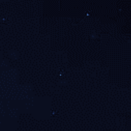
下一篇：
利雅得胜利官方确认哈纳姆遭遇十