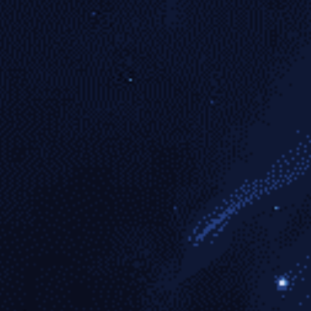
利物浦夏季转会目标明确瞄
准顶级边锋扬迪奥曼德