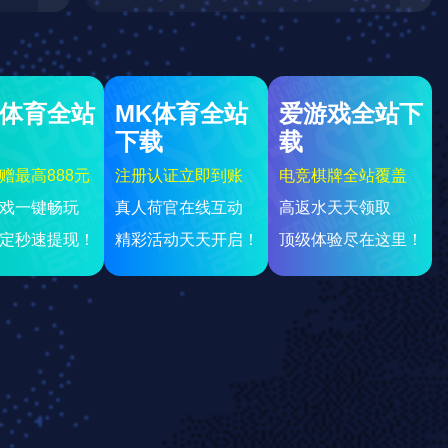
策略，以及其可能带来的影响和前景展望。
在这个转会窗口中的战略布局。
度和灵活的盘带技巧，这使得他在一对一对
到很大的压力，尤其是在高速反击时，他能
的传中技术。他不仅能自己打门，还能为队
球所需要的。因此，他在场上的表现往往能
的成长潜力。他在比赛中的自信心以及不断
如果加盟利物浦，将可以在优秀教练团队和
。