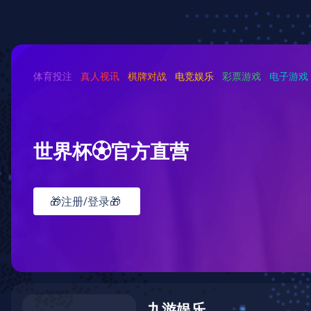
立即注册
乐投网页版
官网 · 
平台
乐投网页版 OFFICIAL WEBSITE
自2022年创立以来，
乐投网页版
致力于为用户提
LPL在内的热门赛事直播与数据服务，广受用户