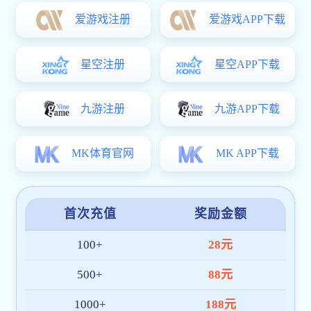
首页
/
体育热讯
/ 正文
2026-06-05 13:17
113 次阅读
巴萨对特尔施特根伤情乐观初步检查结果
显示情况不严重
本文将围绕巴萨对特尔施特根伤情的乐观态度进行详
细探讨。特尔施特根是巴萨的重要守门员，其伤情引
起了广泛关注。在初步检查结果显示情况不严重的背
景下，本文将从四个方面分析这一事件。首先，将探
讨巴萨俱乐部的反应及其对球队的影响；其次，分析
特尔施特根的个人表现及其在球队中的位置；第三，