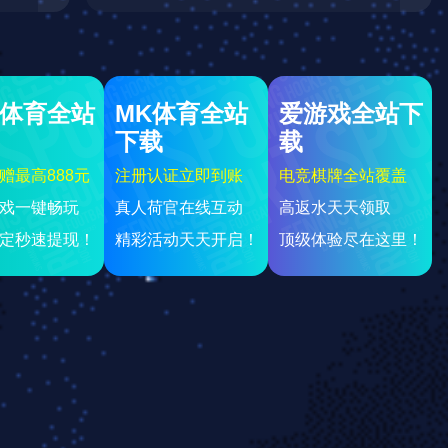
对比赛结果的影响以及球迷和媒体的反应
由于训练强度过大，导致其肌肉出现超负荷
能给球队带来不必要的麻烦。肌肉超负荷通
不调整训练计划。
的不适，这让教练组不得不重新评估他的训
他进行单独训练，希望通过合适的方法来缓
但也给即将到来的比赛增添了不确定性。
德里戈恢复情况做出最终判断。如果他能够
，否则球队就必须考虑其他替代方案，这无