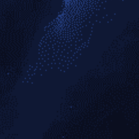
每一位支持者而言，他们更期待的是精彩绝伦的
会。
媒体报道称，一旦确认罗德里戈无法出战，将很
这对于俱乐部形象也是一种损害，因为明星球员
则认为应该给予年轻替补更多机会，让他们可以
No matter what, 球迷们普遍期待俱乐部
号。他们希望看到的是一个团结向上的球队精神
各方反应虽各异，却都寄托着共同愿景——那就
总结：
综上所述，随着“罗德里戈因肌肉超负荷进行单独
事件的重要性不仅体现在他个人身上，更涉及到
伦西亚之战中，无论结果如何，这都将是一场充