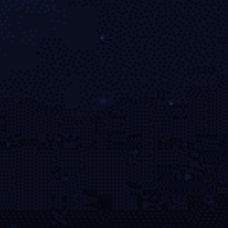
球全中表现出色
-22