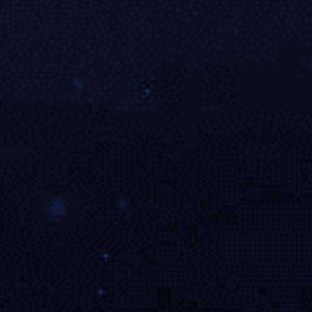
洛伦蒂诺言论
于帕签字费争议曝光拜仁
恩比德罚
希望分期
马克西同
2026-06-03
2026-06
联系我们
江苏省无锡市滨湖区蠡湖大道56号