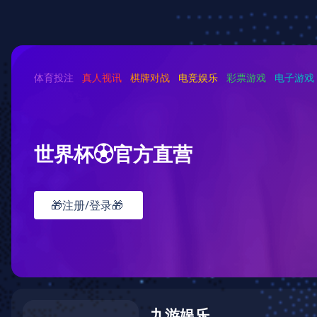
立即注册
乐投网页版
官网 · 
平台
乐投网页版 OFFICIAL WEBSITE
自2022年创立以来，
乐投网页版
致力于为用户提
LPL在内的热门赛事直播与数据服务，广受用户