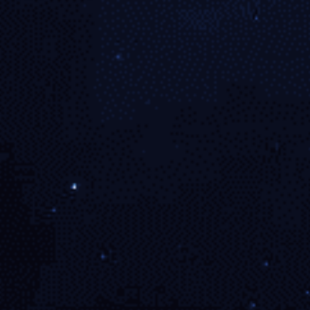
热门推荐
斯卡洛尼透露梅西或将出
塞雷佐对弗
战洪都拉
作出回应
2026-07-28
2026-06-13
推荐网站